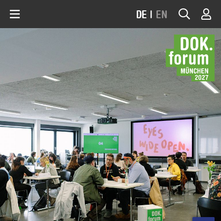
DE
|
EN