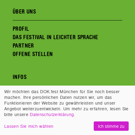
ÜBER UNS
PROFIL
DAS FESTIVAL IN LEICHTER SPRACHE
PARTNER
OFFENE STELLEN
INFOS
Wir möchten das DOK.fest München für Sie noch besser
HILFE UND FAQS
machen. Ihre persönlichen Daten nutzen wir, um das
AGBS
Funktionieren der Website zu gewährleisten und unser
Angebot weiterzuentwickeln. Um mehr zu erfahren, lesen Sie
IMPRESSUM UND DATENSCHUTZ
bitte unsere
Datenschutzerklärung
.
KONTAKT
Lassen Sie mich wählen
Ich stimme zu