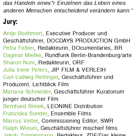
das Handeln eines*r Einzelnen das Leben eines
anderen Menschen entscheidend verändern kann.“
Jury:
Antje Boehmert
, Executive Producer und
Geschäftsführer, DOCDAYS PRODUCTION GmbH
Petra Felber
, Redakteurin, DOcumentaries, BR
Dagmar Mielke
, Rundfunk Berlin-Brandenburg/arte
Sharon Nuni
, Redakteurin, ORF
Julia Irene Peters
, JIP FILM & VERLEIH
Carl-Ludwig Rettinger
, Geschäftsführer und
Produzent, Lichtblick Film
Mariana Schneider
,
Geschäftsführer
Kuratorium
junger deutscher Film
Bernhard Simek
, LEONINE Distribution
Franziska Sonder
, Ensemble Films
Marcus Vetter
, Commissioning Editor, SWR
Ralph Wieser
, Geschäftsführer mischief films
Jakob Zimmermann
, Redakteur, ZDF/Das kleine