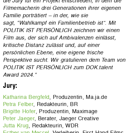
die Jury für ein Projekt entschieden, in dem die
Filmemacherin drei Generationen ihrer eigenen
Familie porträtiert – in der, wie sie
sagt, “Wahlkampf ein Familienbetrieb ist”. Mit
POLITIK IST PERSÖNLICH zeichnen wir einen
Film aus, der sich auf Ambivalenzen einlässt,
kritische Distanz zulässt und, auf einer
persönlichen Ebene, eine eigene frische
Perspektive sucht. Wir gratulieren dem Team von
POLITIK IST PERSÖNLICH zum DOK.talent
Award 2024.“
Jury:
Katharina Bergfeld
, Produzentin, Ma.ja.de
Petra Felber
, Redakteurin, BR
Brigitte Hofer
, Produzentin, Maximage
Peter Jaeger
, Berater, Jaeger Creative
Jutta Krug
, Redakteurin, WDR
Esther van Messel
, Verleiherin, First Hand Films