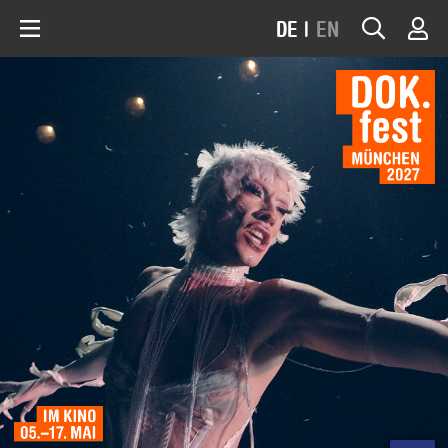
DE
|
EN