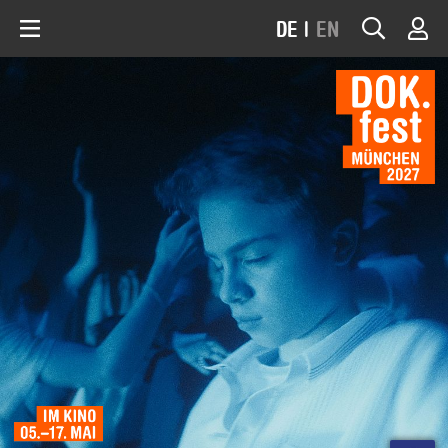
DE
|
EN