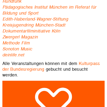
Rundfunk
Pädagogisches Institut München im Referat für
Bildung und Sport
Edith-Haberland-Wagner-Stiftung
Kreisjugendring München-Stadt
Dokumentarfilminitiative Köln
Zwergerl Magazin
Methode Film
Sonoton Music
deinlife.net
Alle Veranstaltungen können mit dem
Kulturpass
der Bundesregierung
gebucht und besucht
werden.