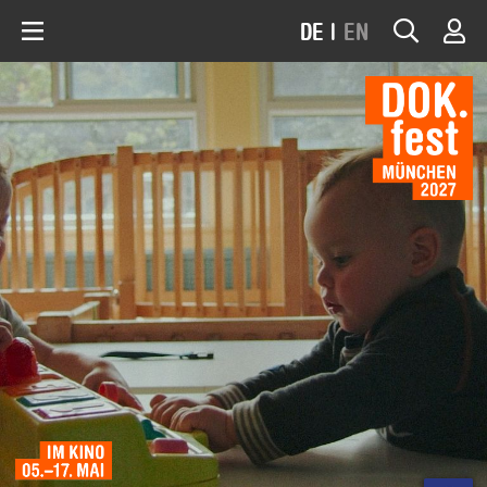
DE
|
EN