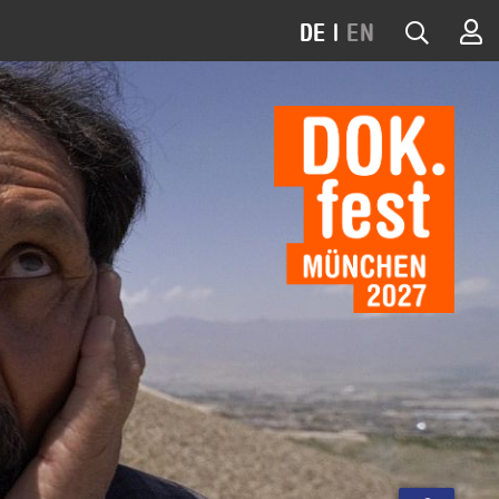
DE
|
EN