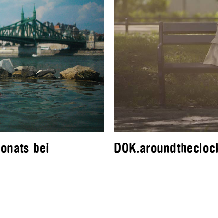
onats bei
DOK.aroundthecloc