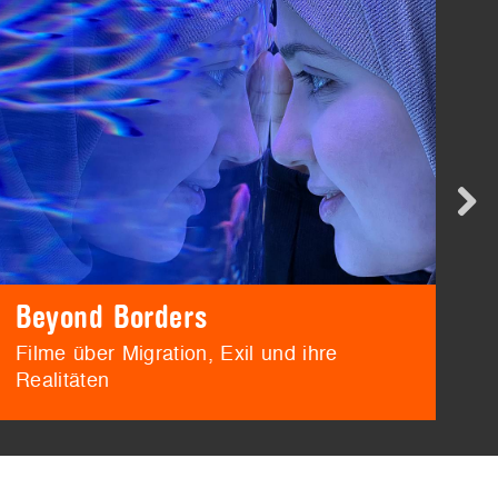
Beyond Borders
B
Filme über Migration, Exil und ihre
F
Realitäten