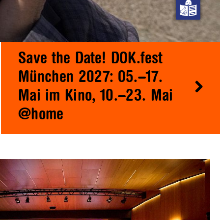
Save the Date! DOK.fest
München 2027: 05.–17.
Mai im Kino, 10.–23. Mai
@home