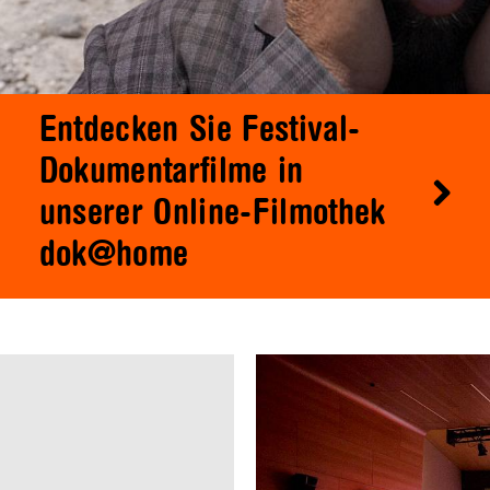
Entdecken Sie Festival-
Dokumentarfilme in
unserer Online-Filmothek
dok@home