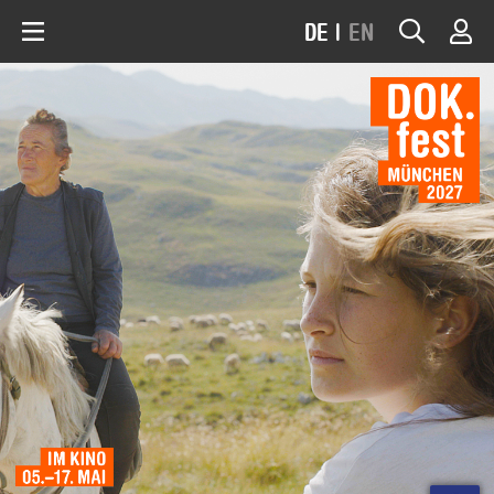
DE
|
EN