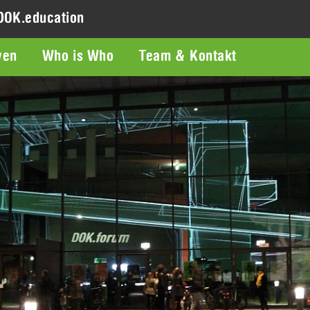
DOK.education
ven
Who is Who
Team & Kontakt