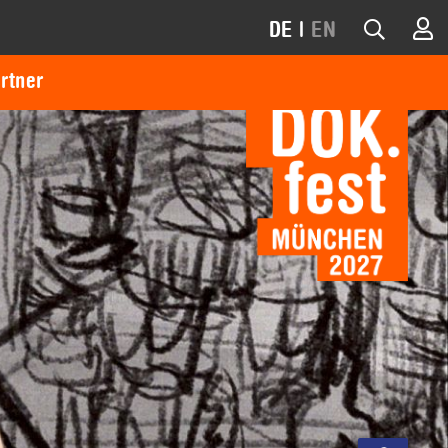
DE
|
EN
rtner