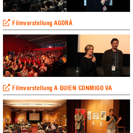
Filmvorstellung AGORÁ
Filmvorstellung A QUIEN CONMIGO VA