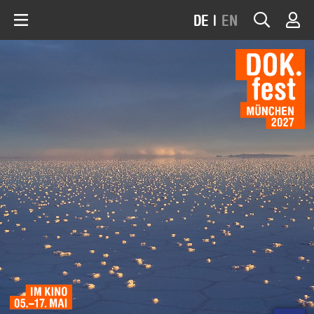
DE
|
EN