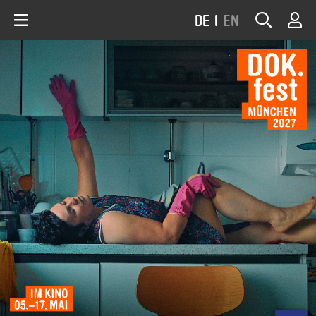
DE
|
EN