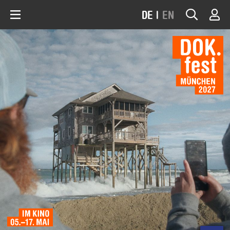
DE
|
EN