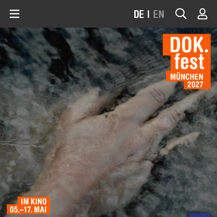
DE
|
EN