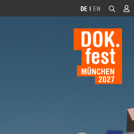
DE
|
EN