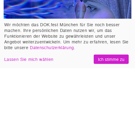
Wir möchten das DOK.fest München für Sie noch besser
machen. Ihre persönlichen Daten nutzen wir, um das
Funktionieren der Website zu gewährleisten und unser
Angebot weiterzuentwickeln. Um mehr zu erfahren, lesen Sie
bitte unsere
Datenschutzerklärung
.
Lassen Sie mich wählen
Ich stimme zu
ONE IN A MILLION
(Großbritannien, USA 2026,
Itab Azzam, Jack MacInnes). Zehn Jahre im
Leben einer syrischen Familie in Köln nach der
Flucht aus Aleppo.
#Mit Filmgespräch
,
#Porträt
,
#Nur im Kino
,
#Migration und
Flucht
,
#Sexualität, Gender LGBTQIA+
,
#Familie und
Beziehungen
,
#Gerechtigkeit und Inklusion
,
#Signature-Film