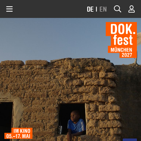
DE
|
EN