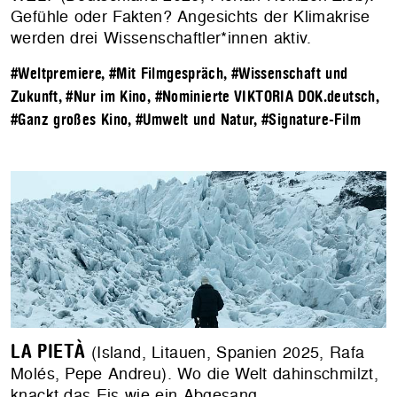
Gefühle oder Fakten? Angesichts der Klimakrise
werden drei Wissenschaftler*innen aktiv.
#Weltpremiere
,
#Mit Filmgespräch
,
#Wissenschaft und
Zukunft
,
#Nur im Kino
,
#Nominierte VIKTORIA DOK.deutsch
,
#Ganz großes Kino
,
#Umwelt und Natur
,
#Signature-Film
LA PIETÀ
(Island, Litauen, Spanien 2025, Rafa
Molés, Pepe Andreu). Wo die Welt dahinschmilzt,
knackt das Eis wie ein Abgesang.