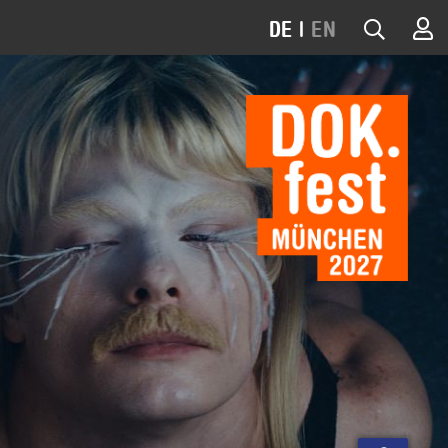
DE
|
EN