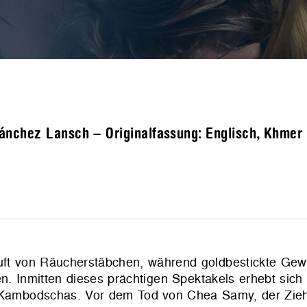
nchez Lansch – Originalfassung: Englisch, Khmer –
 Duft von Räucherstäbchen, während goldbestickte Ge
. Inmitten dieses prächtigen Spektakels erhebt sich 
s Kambodschas. Vor dem Tod von Chea Samy, der Zie