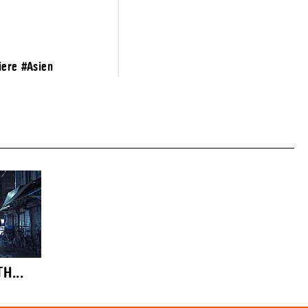
iere
#Asien
H...