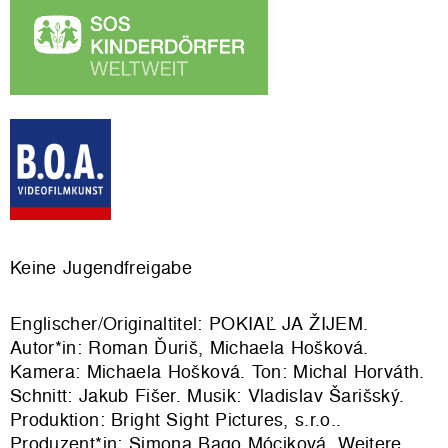
Keine Jugendfreigabe
Englischer/Originaltitel: POKIAĽ JA ŽIJEM.
Autor*in: Roman Ďuriš, Michaela Hošková.
Kamera: Michaela Hošková. Ton: Michal Horváth.
Schnitt: Jakub Fišer. Musik: Vladislav Šarišský.
Produktion: Bright Sight Pictures, s.r.o..
Produzent*in: Simona Bago Móciková. Weitere