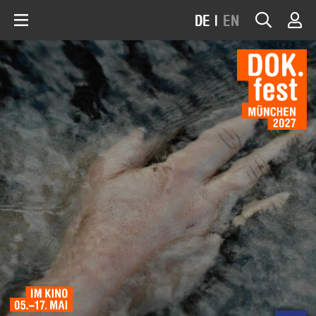
DE
|
EN