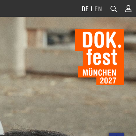
DE
|
EN