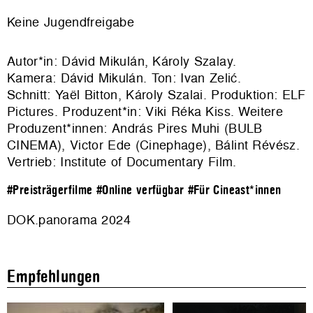
Keine Jugendfreigabe
Autor*in: Dávid Mikulán, Károly Szalay.
Kamera: Dávid Mikulán. Ton: Ivan Zelić.
Schnitt: Yaël Bitton, Károly Szalai. Produktion: ELF
Pictures. Produzent*in: Viki Réka Kiss. Weitere
Produzent*innen: András Pires Muhi (BULB
CINEMA), Victor Ede (Cinephage), Bálint Révész.
Vertrieb:
Institute of Documentary Film
.
#Preisträgerfilme
#Online verfügbar
#Für Cineast*innen
DOK.panorama 2024
Empfehlungen