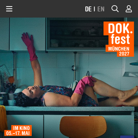
DE
|
EN