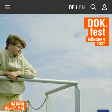
DE
|
EN