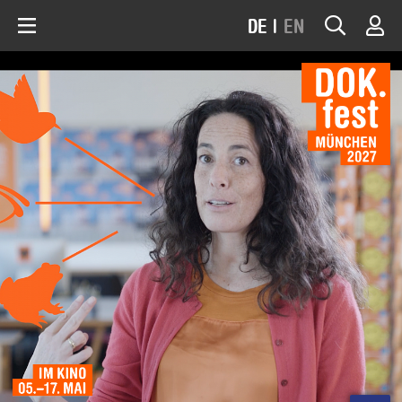
DE
|
EN