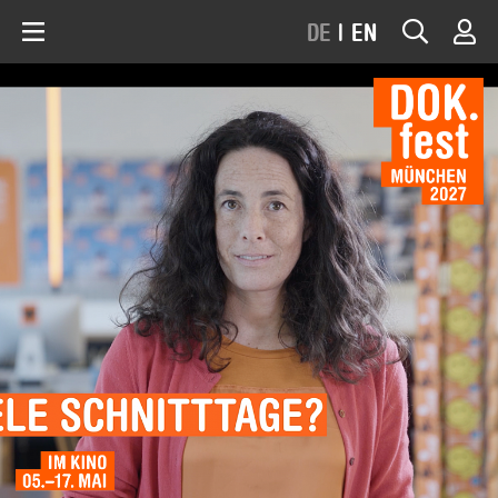
DE
|
EN