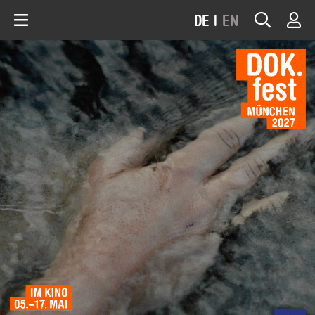
DE
|
EN