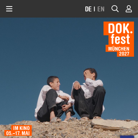
DE
|
EN