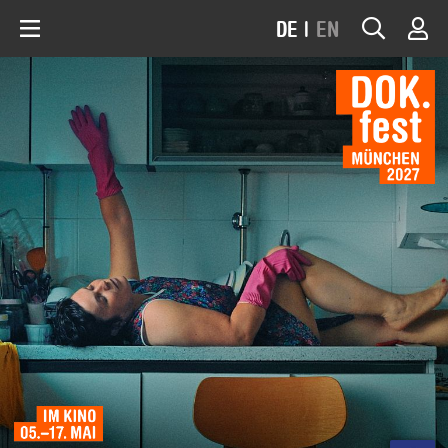
DE
|
EN