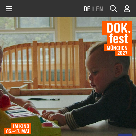
DE
|
EN