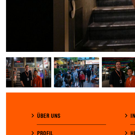
ÜBER UNS
I
PROFIL
H