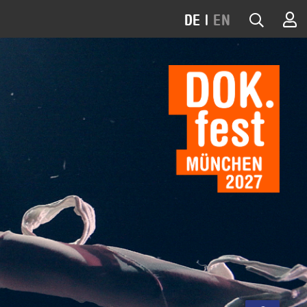
DE
|
EN