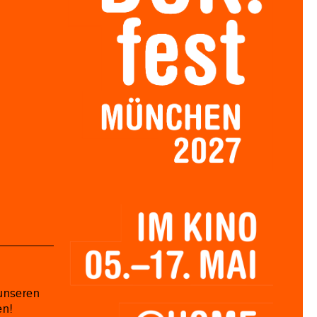
unseren
en!