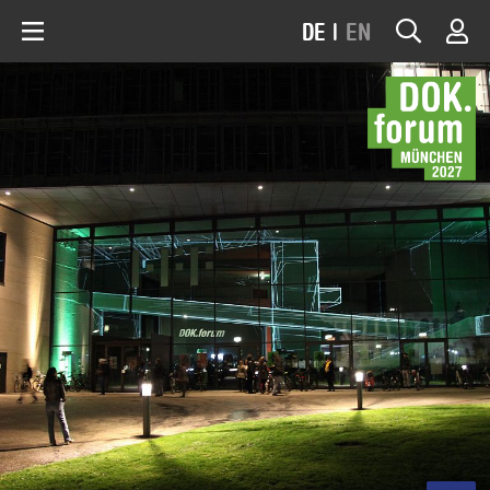
DE
|
EN