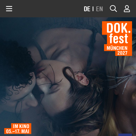
DE
|
EN