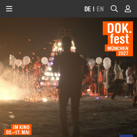
DE
|
EN