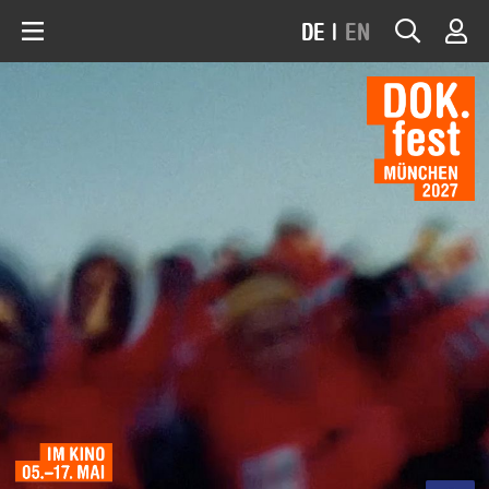
DE
|
EN