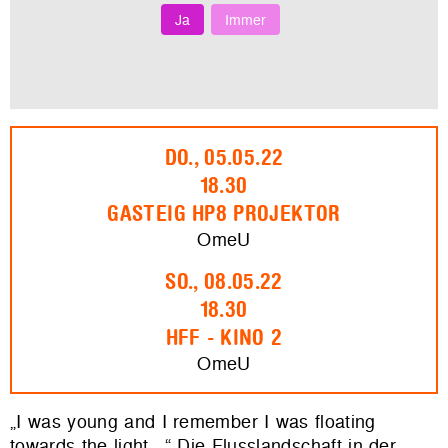
Ja
Immer
DO., 05.05.22
18.30
GASTEIG HP8 PROJEKTOR
OmeU
SO., 08.05.22
18.30
HFF - KINO 2
OmeU
„I was young and I remember I was floating
towards the light...“ Die Flusslandschaft in der