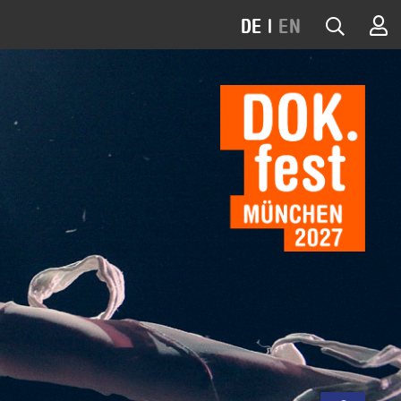
DE
|
EN