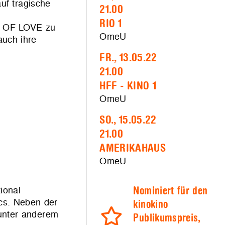
uf tragische
21.00
RIO 1
RE OF LOVE zu
OmeU
auch ihre
FR., 13.05.22
21.00
HFF - KINO 1
OmeU
SO., 15.05.22
21.00
AMERIKAHAUS
OmeU
ional
Nominiert für den
cs. Neben der
kinokino
 unter anderem
Publikumspreis,