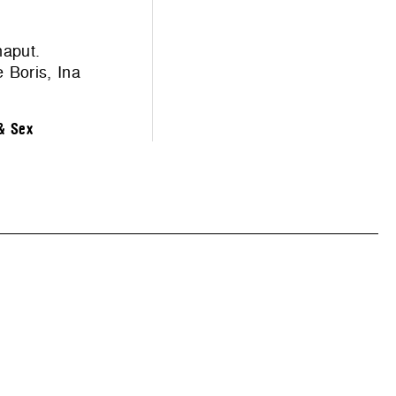
haput.
 Boris, Ina
& Sex