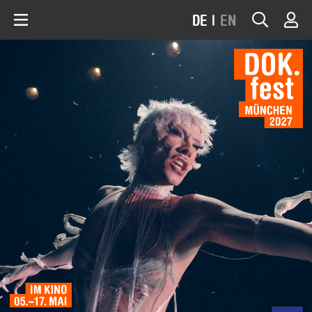
DE
|
EN