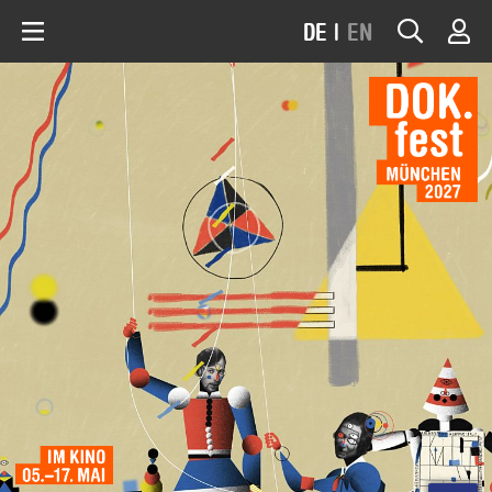
DE
|
EN