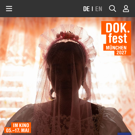
DE
|
EN