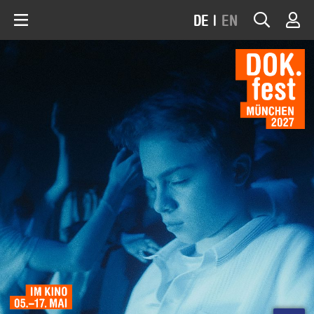
DE
|
EN