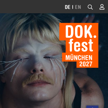
DE
|
EN