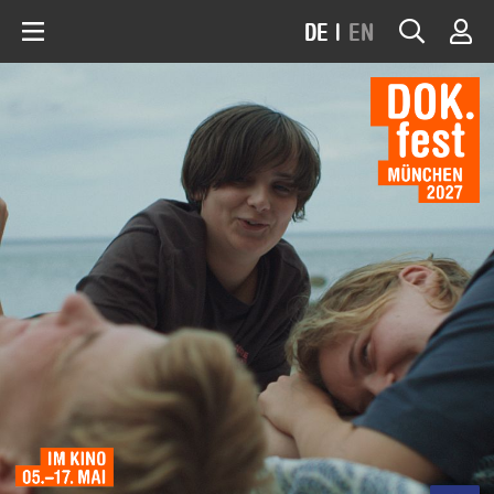
DE
|
EN