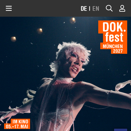
DE
|
EN