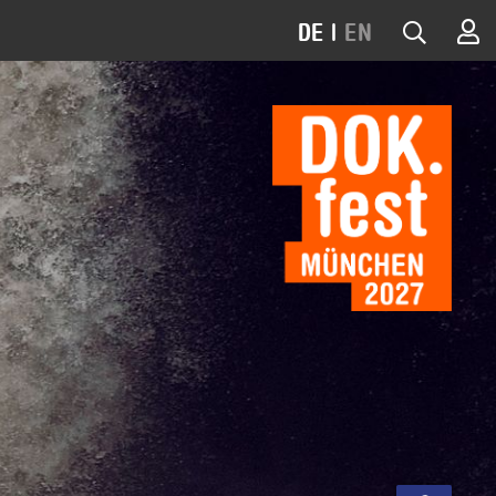
DE
|
EN