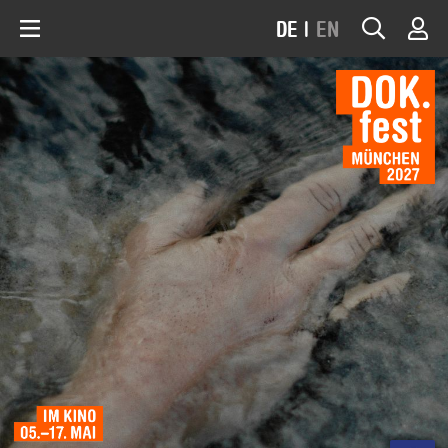
DE
|
EN