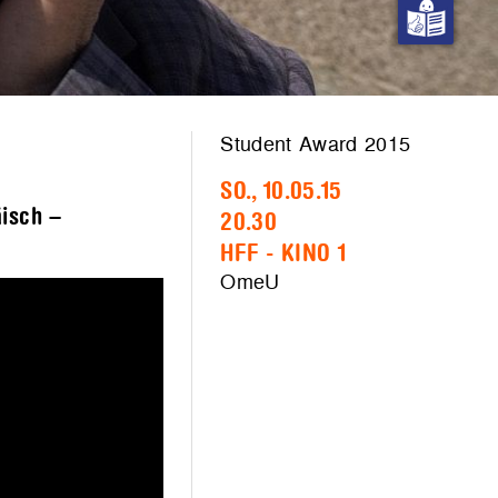
Student Award 2015
SO., 10.05.15
äisch –
20.30
HFF - KINO 1
OmeU