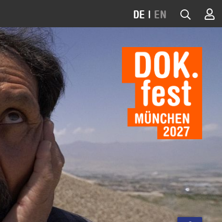
DE
|
EN