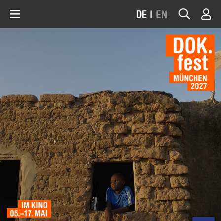
DE
|
EN