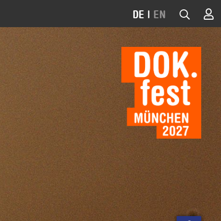
DE
|
EN