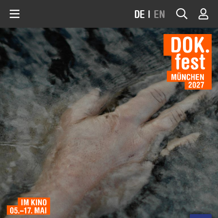
DE
|
EN