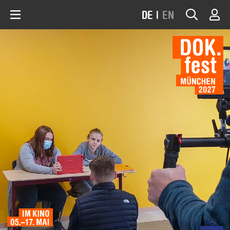
DE
|
EN