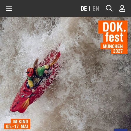
DE
|
EN