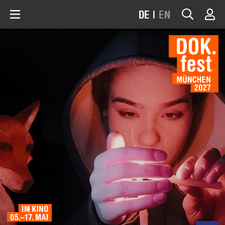
DE
|
EN