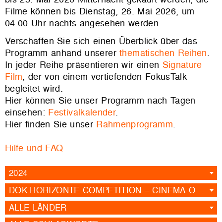
Filme können bis Dienstag, 26. Mai 2026, um
04.00 Uhr nachts angesehen werden
Verschaffen Sie sich einen Überblick über das
Programm anhand unserer
thematischen Reihen
.
In jeder Reihe präsentieren wir einen
Signature
Film
, der von einem vertiefenden FokusTalk
begleitet wird.
Hier können Sie unser Programm nach Tagen
einsehen:
Festivalkalender
.
Hier finden Sie unser
Rahmenprogramm
.
Hilfe und FAQ
2024
DOK.HORIZONTE COMPETITION – CINEMA OF URGENCY
ALLE LÄNDER