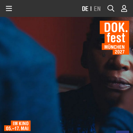
DE
|
EN