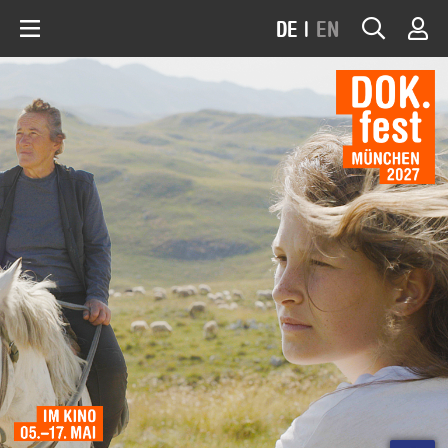
DE
|
EN